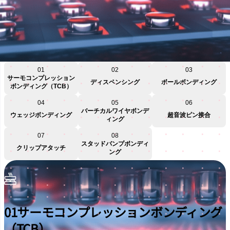
01
02
03
サーモコンプレッション
ディスペンシング
ボールボンディング
ボンディング（TCB）
04
05
06
バーチカルワイヤボンデ
ウェッジボンディング
超音波ピン接合
ィング
07
08
スタッドバンプボンディ
クリップアタッチ
ング
01
サーモコンプレッションボンディング
（TCB）