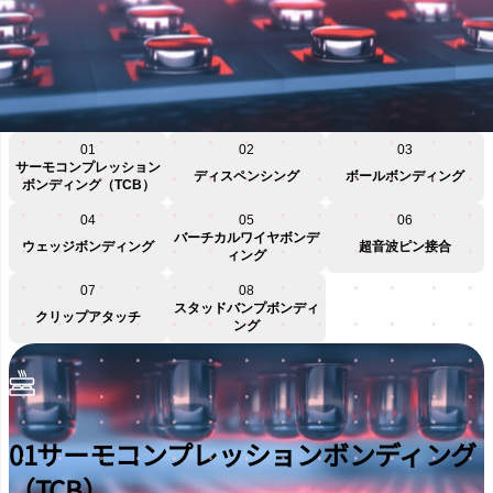
01
02
03
サーモコンプレッション
ディスペンシング
ボールボンディング
ボンディング（TCB）
04
05
06
バーチカルワイヤボンデ
ウェッジボンディング
超音波ピン接合
ィング
07
08
スタッドバンプボンディ
クリップアタッチ
ング
01
サーモコンプレッションボンディング
（TCB）