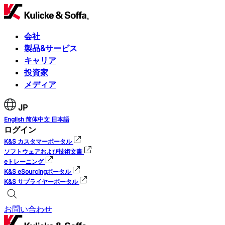
会社
製品&サービス
キャリア
投資家
メディア
JP
English
简体中文
日本語
ログイン
K&S カスタマーポータル
ソフトウェアおよび技術文書
eトレーニング
K&S eSourcingポータル
K&S サプライヤーポータル
お問い合わせ