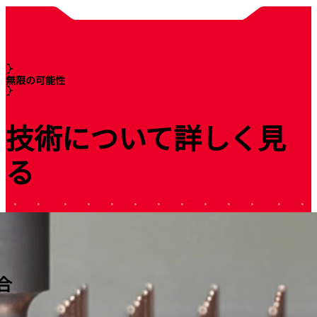
無限の可能性
技術について詳しく見
る
合