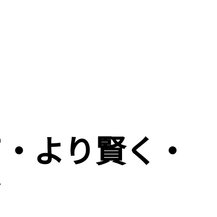
て・より賢く・
を