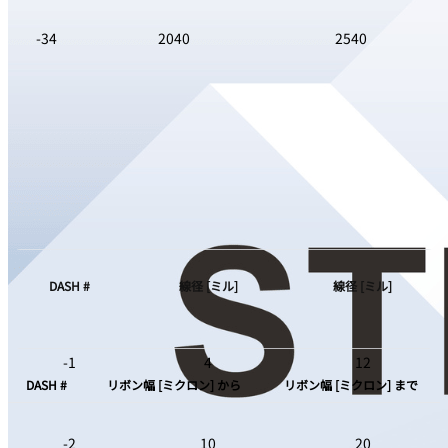
-34
2040
2540
172864-x
カッターブレード、リアカット、エクストラロン
グ
3500, M360C
注記：3インチから4インチのボンドツール用リアカットボンドヘッ
01-25028-xx
PowerRibbon® カッターブレード、ストレート
ドに対応しています。
PowerFusion 3600, 7100/7200/7600, M360R
このカッターは168084の代替品です。
注記：01-25023で生成されるテールよりも短いリボンテールが必要
な場合に使用できます。
アルミ、銅、およびアルミ被覆銅（Al/Cu）線、リボン用途に使用さ
DASH #
線径 [ミル]
線径 [ミル]
れます。
-1
4
12
DASH #
リボン幅 [ミクロン] から
リボン幅 [ミクロン] まで
-2
10
20