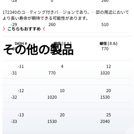
-28
0
260
172340のコーティング付きバージョンであり、一部の用途において
より長い寿命が期待できる可能性があります。
-29
260
510
こちらもおすすめ
その他の
製品
DASH #
線径 [ミル]
線径 [ミル]
-30
510
770
-11
4
12
-31
770
1020
-12
10
20
-32
1020
1530
-13
20
25
-33
1530
2040