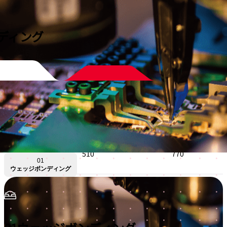
注記：
M360C:
このカッターは177105の代替品で、2ピースカッター
ホルダー177405が必要です。
ディング
DASH #
リボン幅 [ミクロン] から
リボン幅 [ミクロン] まで
DASH #
線径 [ミル]
線径 [ミル]
-08
0
260
-01
4
10
-09
260
510
-02
10
20
-10
510
770
01
ウェッジボンディング
172340-xx
カッターブレード、標準長
-11
770
1020
PowerFusion 3600, 7100/7200/7600, M360C