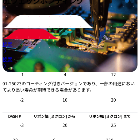
01
ウェッジボンディング
注記：標準長のボンディングツール用リアカットボンディングヘッド
-12
1020
1530
に対応しています。
M360C:
標準長ボンドツール用フロントカットボンドヘッドにも使用
できます。このカッターは168054の代替品です。
-13
1530
2040
検索
DASH #
線径 [ミル]
線径 [ミル]
-14
2040
2540
検索
-1
4
12
01-25023のコーティング付きバージョンであり、一部の用途におい
てより長い寿命が期待できる場合があります。
-2
10
20
DASH #
リボン幅 [ミクロン] から
リボン幅 [ミクロン] まで
-3
20
25