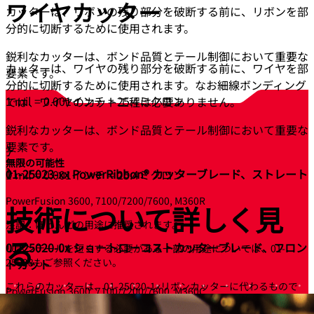
ワイヤ
カッター
カッターは、リボンの残り部分を破断する前に、リボンを部
分的に切断するために使用されます。
鋭利なカッターは、ボンド品質とテール制御において重要な
カッターは、ワイヤの残り部分を破断する前に、ワイヤを部
要素です。
分的に切断するために使用されます。なお細線ボンディング
1 mil = 0.001インチ = 25.4ミクロン
では、ワイヤのカット工程は必要ありません。
鋭利なカッターは、ボンド品質とテール制御において重要な
要素です。
無限の可能性
01-25023-xx
PowerRibbon® カッターブレード、ストレート
1 mil = 0.001インチ = 25.4ミクロン
PowerFusion 3600, 7100/7200/7600, M360R
技術について詳しく見
注記：ほとんどの用途に推奨されます。
る
01-25020-0x
ショートローコストカッターブレード、フロン
リボンテールを短くする必要がある一部の用途については、01-
25028もご参照ください。
トカット
これらのカッターは、01-25020-1xリボンカッターに代わるもので
PowerFusion 3600, 7100/7200/7600, M360C
す。