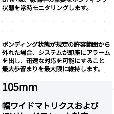
状態を常時モニタリングします。
インデックス精度＠3σ
最大
105mm
ボンディング状態が規定の許容範囲から
外れた場合、システムが即座にアラーム
幅ワイドマトリクスおよび
を出し、
迅速な対応を可能にすること
で、歩留まりを最大限に維持します。
IPMリードフレーム対応