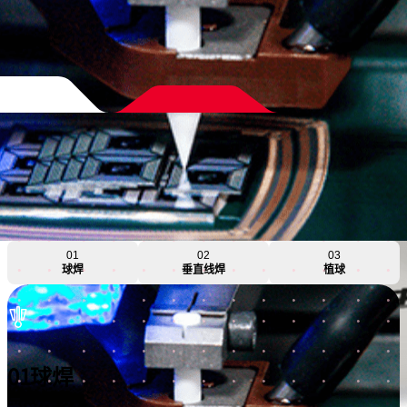
01
02
03
球焊
垂直线焊
植球
01
球焊