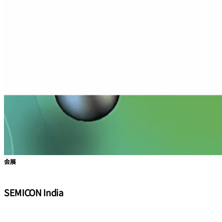
会展
SEMICON India