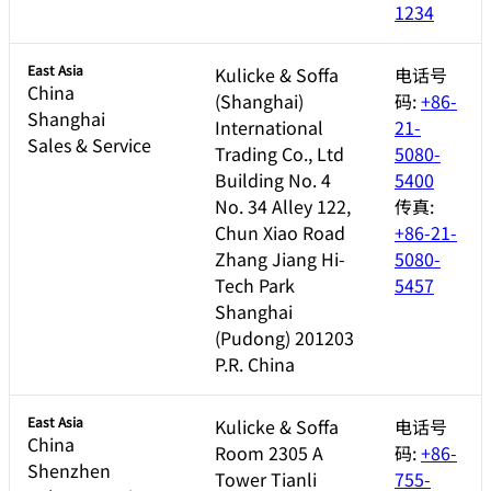
1234
East Asia
Kulicke & Soffa
电话号
China
(Shanghai)
码:
+86-
Shanghai
International
21-
Sales & Service
Trading Co., Ltd
5080-
Building No. 4
5400
No. 34 Alley 122,
传真:
Chun Xiao Road
+86-21-
Zhang Jiang Hi-
5080-
Tech Park
5457
Shanghai
(Pudong) 201203
P.R. China
East Asia
Kulicke & Soffa
电话号
China
Room 2305 A
码:
+86-
Shenzhen
Tower Tianli
755-