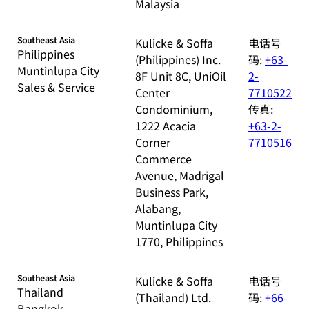
Malaysia
Southeast Asia
Kulicke & Soffa
电话号
Philippines
(Philippines) Inc.
码:
+63-
Muntinlupa City
8F Unit 8C, UniOil
2-
Sales & Service
Center
7710522
Condominium,
传真:
1222 Acacia
+63-2-
Corner
7710516
Commerce
Avenue, Madrigal
Business Park,
Alabang,
Muntinlupa City
1770, Philippines
Southeast Asia
Kulicke & Soffa
电话号
Thailand
(Thailand) Ltd.
码:
+66-
Bangkok