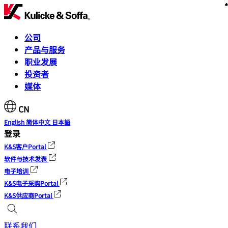
*
*
*
*
*
*
*
*
*
公司
产品与服务
职业发展
投资者
媒体
CN
English
简体中文
日本語
登录
K&S客户Portal
软件与技术发表
电子培训
K&S电子采购Portal
K&S供应商Portal
联系我们