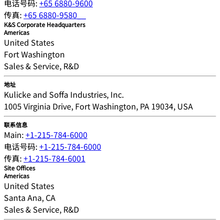
电话号码:
+65 6880-9600
传真:
+65 6880-9580__
K&S Corporate Headquarters
Americas
United States
Fort Washington
Sales & Service, R&D
地址
Kulicke and Soffa Industries, Inc.
1005 Virginia Drive, Fort Washington, PA 19034, USA
联系信息
Main:
+1-215-784-6000
电话号码:
+1-215-784-6000
传真:
+1-215-784-6001
Site Offices
Americas
United States
Santa Ana, CA
Sales & Service, R&D