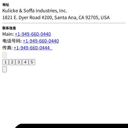
地址
Kulicke & Soffa Industries, Inc.
1821 E. Dyer Road #200, Santa Ana, CA 92705, USA
联系信息
Main:
+1-949-660-0440
电话号码:
+1-949-660-0440
传真:
+1-949-660-0444_
1
2
3
4
5