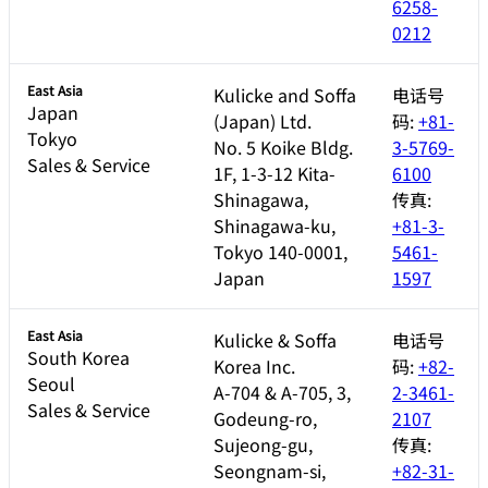
6258-
0212
East Asia
Kulicke and Soffa
电话号
Japan
(Japan) Ltd.
码:
+81-
Tokyo
No. 5 Koike Bldg.
3-5769-
Sales & Service
1F, 1-3-12 Kita-
6100
Shinagawa,
传真:
Shinagawa-ku,
+81-3-
Tokyo 140-0001,
5461-
Japan
1597
East Asia
Kulicke & Soffa
电话号
South Korea
Korea Inc.
码:
+82-
Seoul
A-704 & A-705, 3,
2-3461-
Sales & Service
Godeung-ro,
2107
Sujeong-gu,
传真:
Seongnam-si,
+82-31-