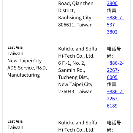
Road, Qianzhen
3800
District,
传真:
Kaohsiung City
+886-7-
806611, Taiwan
537-
3802
East Asia
Kulicke and Soffa
电话号
Taiwan
Hi-Tech Co., Ltd.
码:
New Taipei City
6 F.-1, No. 2,
+886-2-
ADS Service, R&D,
Sanmin Rd.,
2267-
Manufacturing
Tucheng Dist.,
6005
New Taipei City
传真:
236043, Taiwan
+886-2-
2267-
6189
East Asia
Kulicke and Soffa
电话号
Taiwan
Hi-Tech Co., Ltd.
码: