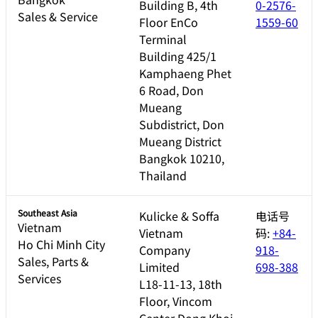
Building B, 4th
0-2576-
Sales & Service
Floor EnCo
1559-60
Terminal
Building 425/1
Kamphaeng Phet
6 Road, Don
Mueang
Subdistrict, Don
Mueang District
Bangkok 10210,
Thailand
Southeast Asia
Kulicke & Soffa
电话号
Vietnam
Vietnam
码:
+84-
Ho Chi Minh City
Company
918-
Sales, Parts &
Limited
698-388
Services
L18-11-13, 18th
Floor, Vincom
Center Dong Khoi