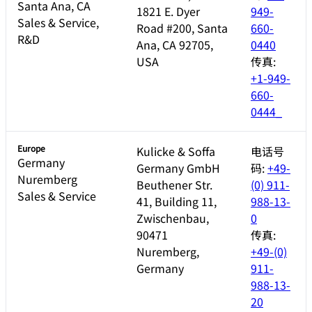
Santa Ana, CA
1821 E. Dyer
949-
Sales & Service,
Road #200, Santa
660-
R&D
Ana, CA 92705,
0440
USA
传真:
+1-949-
660-
0444_
Europe
Kulicke & Soffa
电话号
Germany
Germany GmbH
码:
+49-
Nuremberg
Beuthener Str.
(0) 911-
Sales & Service
41, Building 11,
988-13-
Zwischenbau,
0
90471
传真:
Nuremberg,
+49-(0)
Germany
911-
988-13-
20