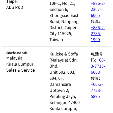
Taipei
10F-1, No. 21,
+886-2-
ADS R&D
Section 6,
2267-
Zhongxiao East
6005
Road, Nangang
传真:
District, Taipei
+886-2-
City 115025,
2785-
Taiwan
1900
Southeast Asia
Kulicke & Soffa
电话号
Malaysia
(Malaysia) Sdn.
码:
+60-
Kuala Lumpur
Bhd.
3-7718-
Sales & Service
Unit 602, 603,
6688
604, 6F,
传真:
Damansara
+60-3-
Uptown 2,
7728-
Petaling Jaya,
5895
Selangor, 47400
Kuala Lumpur,