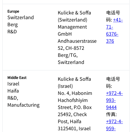
Europe
Kulicke & Soffa
电话号
Switzerland
(Switzerland)
码:
+41-
Berg
Management
71-
R&D
GmbH
6376-
Andhauserstrasse
376
52, CH-8572
Berg/TG,
Switzerland
Middle East
Kulicke & Soffa
电话号
Israel
(Israel)
码:
Haifa
No. 4, Habonim
+972-4-
R&D,
Hachofshiyim
993-
Manufacturing
Street, P.O. Box
9444
25492, Check
传真:
Post, Haifa
+972-4-
3125401, Israel
959-