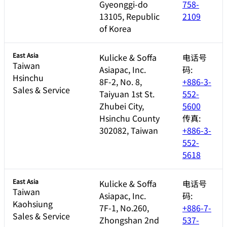
Gyeonggi-do
758-
13105, Republic
2109
of Korea
East Asia
Kulicke & Soffa
电话号
Taiwan
Asiapac, Inc.
码:
Hsinchu
8F-2, No. 8,
+886-3-
Sales & Service
Taiyuan 1st St.
552-
Zhubei City,
5600
Hsinchu County
传真:
302082, Taiwan
+886-3-
552-
5618
East Asia
Kulicke & Soffa
电话号
Taiwan
Asiapac, Inc.
码:
Kaohsiung
7F-1, No.260,
+886-7-
Sales & Service
Zhongshan 2nd
537-