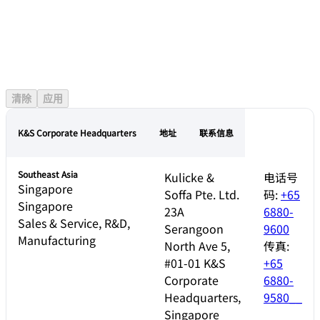
Americas
East Asia
Europe
Middle East
清除
应用
Southeast Asia
K&S Corporate Headquarters
地址
联系信息
Southeast Asia
Kulicke &
电话号
Singapore
Soffa Pte. Ltd.
码:
+65
Singapore
23A
6880-
Sales & Service, R&D,
Serangoon
9600
Manufacturing
North Ave 5,
传真:
#01-01 K&S
+65
Corporate
6880-
Headquarters,
9580__
Singapore