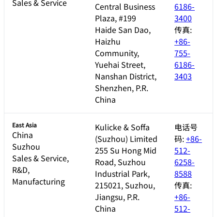
Sales & Service
Central Business
6186-
Plaza, #199
3400
Haide San Dao,
传真:
Haizhu
+86-
Community,
755-
Yuehai Street,
6186-
Nanshan District,
3403
Shenzhen, P.R.
China
East Asia
Kulicke & Soffa
电话号
China
(Suzhou) Limited
码:
+86-
Suzhou
255 Su Hong Mid
512-
Sales & Service,
Road, Suzhou
6258-
R&D,
Industrial Park,
8588
Manufacturing
215021, Suzhou,
传真:
Jiangsu, P.R.
+86-
China
512-