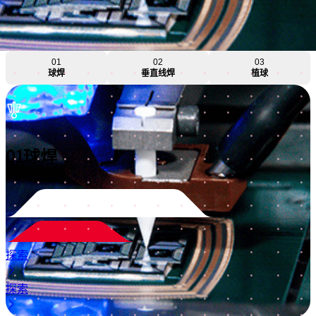
01
02
03
球焊
垂直线焊
植球
01
球焊
探索
探索