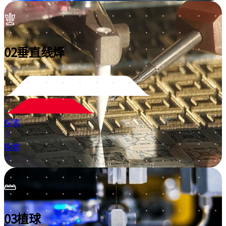
02
垂直线焊
探索
探索
03
植球