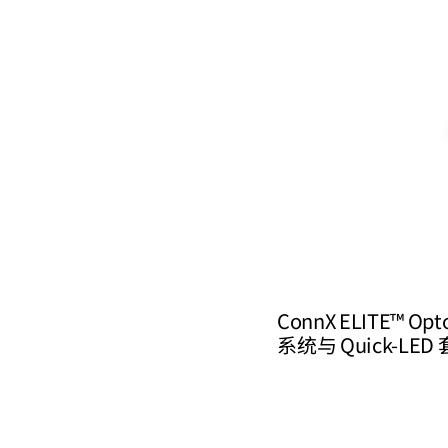
ConnX ELIT
系统与 Quick-