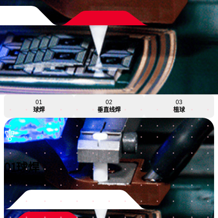
01
02
03
球焊
垂直线焊
植球
01
球焊